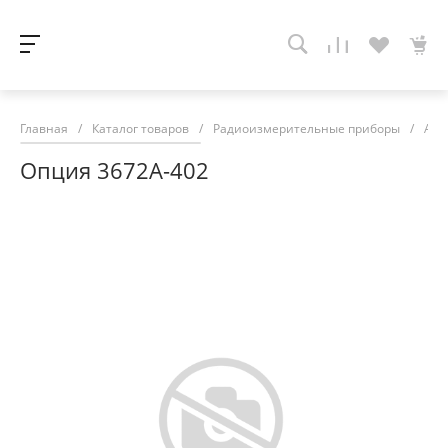
Главная
/
Каталог товаров
/
Радиоизмерительные приборы
/
Ана
Опция 3672A-402