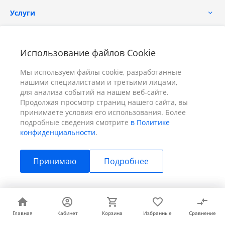
Услуги
Помощь
Использование файлов Cookie
Мы используем файлы cookie, разработанные
нашими специалистами и третьими лицами,
для анализа событий на нашем веб-сайте.
Продолжая просмотр страниц нашего сайта, вы
принимаете условия его использования. Более
+7 (391) 298-00-11
Заказать звонок
подробные сведения смотрите
в Политике
конфиденциальности
.
info@prizm.ru
Принимаю
Подробнее
г. Красноярск, пер. Телевизорный 9 "А" ООО "ПРИЗМ"
© 2026 ПРИЗМ, Все права защищены
Главная
Главная
Кабинет
Кабинет
Корзина
Корзина
Избранные
Избранные
Сравнение
Сравнение