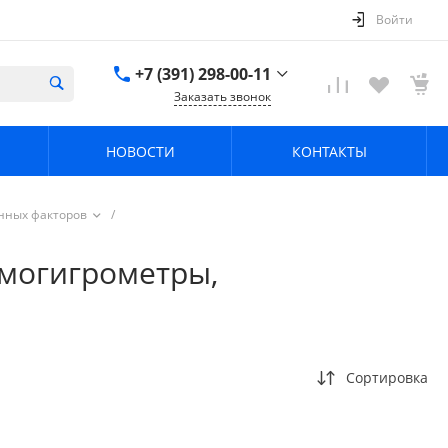
Войти
+7 (391) 298-00-11
Заказать звонок
+7 (391) 298-00-11
НОВОСТИ
КОНТАКТЫ
г. Красноярск, пер.
Телевизорный 9 "А"
ООО "ПРИЗМ"
Пн-Пт: 8:30-17:30 Cб-
енных факторов
/
Вс: Выходной
info@prizm.ru
рмогигрометры,
Сортировка