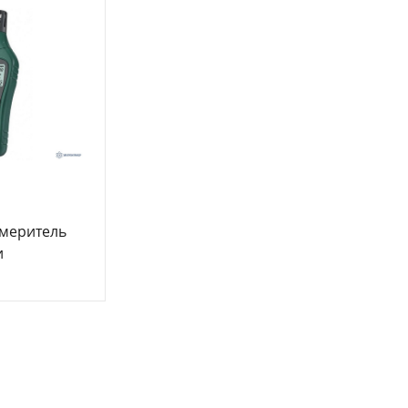
меритель
и