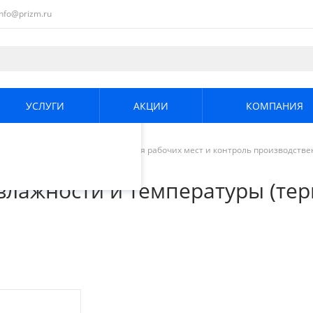
info@prizm.ru
ециалистами и
те. Продолжая
его использования.
УСЛУГИ
АКЦИИ
КОМПАНИЯ
енциальности
.
е и охрана труда
/
Аттестация рабочих мест и контроль производств
ры, психрометры)
влажности и температуры (те