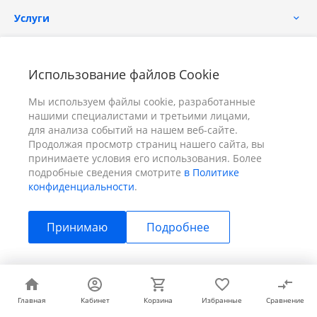
Услуги
Помощь
Использование файлов Cookie
Мы используем файлы cookie, разработанные
нашими специалистами и третьими лицами,
для анализа событий на нашем веб-сайте.
Продолжая просмотр страниц нашего сайта, вы
принимаете условия его использования. Более
+7 (391) 298-00-11
Заказать звонок
подробные сведения смотрите
в Политике
конфиденциальности
.
info@prizm.ru
Принимаю
Подробнее
г. Красноярск, пер. Телевизорный 9 "А" ООО "ПРИЗМ"
© 2026 ПРИЗМ, Все права защищены
Главная
Главная
Кабинет
Кабинет
Корзина
Корзина
Избранные
Избранные
Сравнение
Сравнение