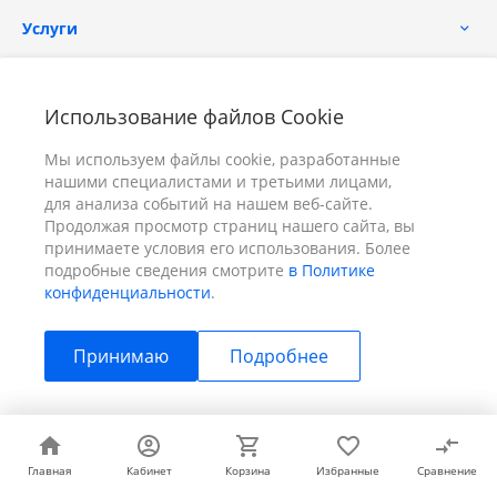
Услуги
Помощь
Использование файлов Cookie
Мы используем файлы cookie, разработанные
нашими специалистами и третьими лицами,
для анализа событий на нашем веб-сайте.
Продолжая просмотр страниц нашего сайта, вы
принимаете условия его использования. Более
+7 (391) 298-00-11
Заказать звонок
подробные сведения смотрите
в Политике
конфиденциальности
.
info@prizm.ru
Принимаю
Подробнее
г. Красноярск, пер. Телевизорный 9 "А" ООО "ПРИЗМ"
© 2026 ПРИЗМ, Все права защищены
Главная
Главная
Кабинет
Кабинет
Корзина
Корзина
Избранные
Избранные
Сравнение
Сравнение