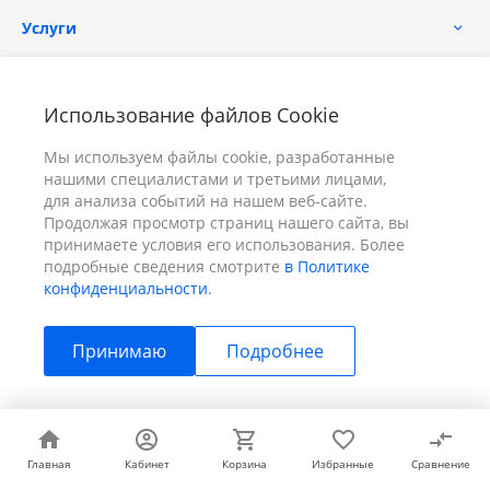
Услуги
Помощь
Использование файлов Cookie
Мы используем файлы cookie, разработанные
нашими специалистами и третьими лицами,
для анализа событий на нашем веб-сайте.
Продолжая просмотр страниц нашего сайта, вы
принимаете условия его использования. Более
+7 (391) 298-00-11
Заказать звонок
подробные сведения смотрите
в Политике
конфиденциальности
.
info@prizm.ru
Принимаю
Подробнее
г. Красноярск, пер. Телевизорный 9 "А" ООО "ПРИЗМ"
© 2026 ПРИЗМ, Все права защищены
Главная
Главная
Кабинет
Кабинет
Корзина
Корзина
Избранные
Избранные
Сравнение
Сравнение