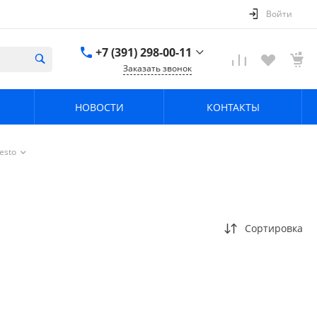
Войти
+7 (391) 298-00-11
Заказать звонок
+7 (391) 298-00-11
НОВОСТИ
КОНТАКТЫ
г. Красноярск, пер.
Телевизорный 9 "А"
ООО "ПРИЗМ"
Пн-Пт: 8:30-17:30 Cб-
esto
Вс: Выходной
info@prizm.ru
Сортировка