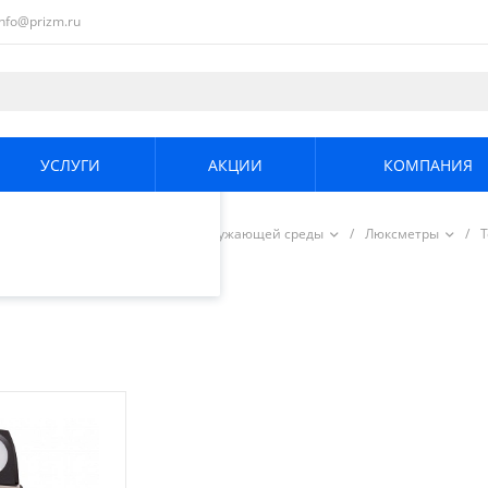
info@prizm.ru
ециалистами и
те. Продолжая
его использования.
УСЛУГИ
АКЦИИ
КОМПАНИЯ
енциальности
.
/
Измерители параметров окружающей среды
/
Люксметры
/
T