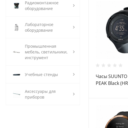
Радиомонтажное
оборудование
Лабораторное
оборудование
Промышленная
мебель, светильники,
инструмент
Учебные стенды
Часы SUUNTO
PEAK Black (HR
нагрудного п
Аксессуары для
пульсометра
приборов