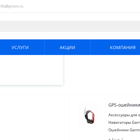
info@prizm.ru
ециалистами и
те. Продолжая
его использования.
УСЛУГИ
АКЦИИ
КОМПАНИЯ
енциальности
.
игация
GPS-ошейники
Аксессуары для
Навигаторы Garm
Ошейники Garmi
Еще
2