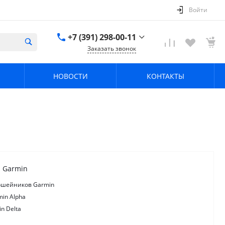
Войти
+7 (391) 298-00-11
Заказать звонок
+7 (391) 298-00-11
НОВОСТИ
КОНТАКТЫ
г. Красноярск, пер.
Телевизорный 9 "А"
ООО "ПРИЗМ"
Пн-Пт: 8:30-17:30 Cб-
Вс: Выходной
info@prizm.ru
 Garmin
 ошейников Garmin
in Alpha
n Delta