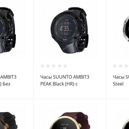
 AMBIT3
Часы SUUNTO AMBIT3
Часы S
) Без
PEAK Black (HR) с
Steel
оясного
нагрудным поясным
пульсометром