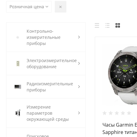
Розничная цена
Контрольно-
измерительные
приборы
Электроизмерительное
оборудование
Радиоизмерительные
приборы
Измерение
параметров
окружающей среды
Часы Garmin E
Sapphire тита
Поисковое