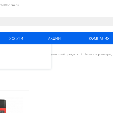
info@prizm.ru
ециалистами и
те. Продолжая
его использования.
УСЛУГИ
АКЦИИ
КОМПАНИЯ
енциальности
.
/
Измерители параметров окружающей среды
/
Термогигрометры,