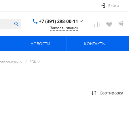
Войти
+7 (391) 298-00-11
Заказать звонок
+7 (391) 298-00-11
НОВОСТИ
КОНТАКТЫ
г. Красноярск, пер.
Телевизорный 9 "А"
ООО "ПРИЗМ"
Пн-Пт: 8:30-17:30 Cб-
 влагомеры
/
RGK
Вс: Выходной
info@prizm.ru
Сортировка