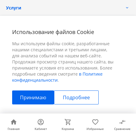
Услуги
Помощь
Использование файлов Cookie
Мы используем файлы cookie, разработанные
нашими специалистами и третьими лицами,
для анализа событий на нашем веб-сайте.
Продолжая просмотр страниц нашего сайта, вы
принимаете условия его использования. Более
+7 (391) 298-00-11
Заказать звонок
подробные сведения смотрите
в Политике
конфиденциальности
.
info@prizm.ru
Принимаю
Подробнее
г. Красноярск, пер. Телевизорный 9 "А" ООО "ПРИЗМ"
© 2026 ПРИЗМ, Все права защищены
Главная
Главная
Кабинет
Кабинет
Корзина
Корзина
Избранные
Избранные
Сравнение
Сравнение