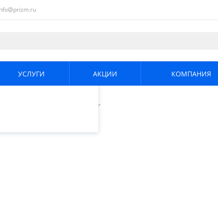
info@prizm.ru
ециалистами и
те. Продолжая
его использования.
УСЛУГИ
АКЦИИ
КОМПАНИЯ
енциальности
.
реды
/
Спектроколориметры