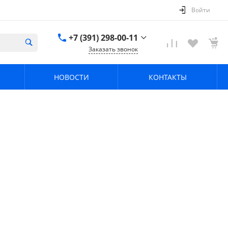
Войти
+7 (391) 298-00-11
Заказать звонок
+7 (391) 298-00-11
НОВОСТИ
КОНТАКТЫ
г. Красноярск, пер.
Телевизорный 9 "А"
ООО "ПРИЗМ"
Пн-Пт: 8:30-17:30 Cб-
Вс: Выходной
info@prizm.ru