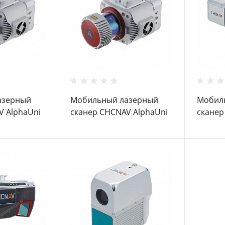
азерный
Мобильный лазерный
Мобил
V AlphaUni
сканер CHCNAV AlphaUni
сканер
900
300