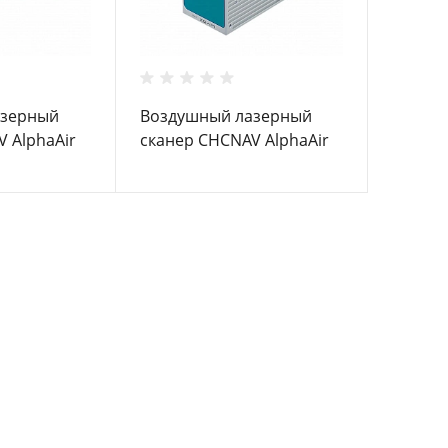
азерный
Воздушный лазерный
 AlphaAir
сканер CHCNAV AlphaAir
450