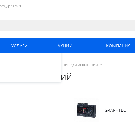
info@prizm.ru
ециалистами и
те. Продолжая
его использования.
УСЛУГИ
АКЦИИ
КОМПАНИЯ
енциальности
.
ние
/
Сбор данных и оборудование для испытаний
е для испытаний
GRAPHTEC