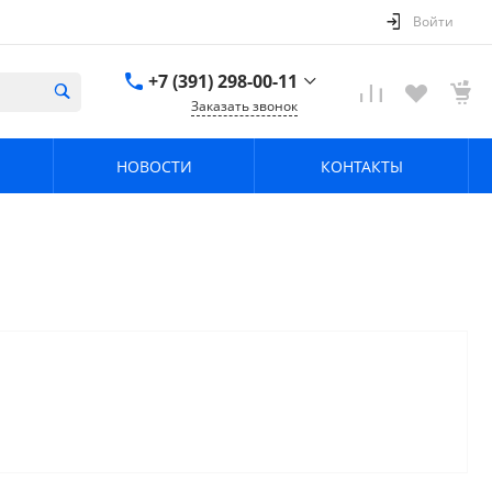
Войти
+7 (391) 298-00-11
Заказать звонок
+7 (391) 298-00-11
НОВОСТИ
КОНТАКТЫ
г. Красноярск, пер.
Телевизорный 9 "А"
ООО "ПРИЗМ"
Пн-Пт: 8:30-17:30 Cб-
Вс: Выходной
info@prizm.ru