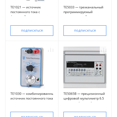
TE1021 — источник
TE5033 — трехканальный
постоянного тока с
программируемый
функцией установки нуля
прецизионный источник
мощности постоянного
тока
ПОДПИСАТЬСЯ
ПОДПИСАТЬСЯ
TE1030 — комбинированный
TE5065В — прецизионный
источник постоянного тока и
цифровой мультиметр 6.5
напряжения
разрядов (модуль)