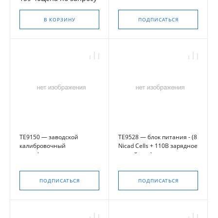
В КОРЗИНУ
ПОДПИСАТЬСЯ
TE9150 — заводской
TE9528 — блок питания - (8
калибровочный
Nicad Cells + 110В зарядное
сертификат,
устройство)
соответствующий
требованиям NPL
ПОДПИСАТЬСЯ
ПОДПИСАТЬСЯ