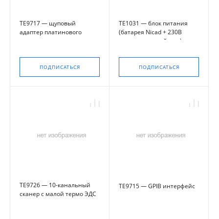
TE9717 — щуповый
TE1031 — блок питания
адаптер платинового
(батарея Nicad + 230В
термометра
зарядное устройство)
сопротивления
ПОДПИСАТЬСЯ
ПОДПИСАТЬСЯ
TE9726 — 10-канальный
TE9715 — GPIB интерфейс
сканер с малой термо ЭДС