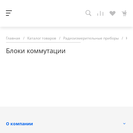
Главная
/
Каталог товаров
/
Радиоизмерительные приборы
/
Ком
Блоки коммутации
О компании