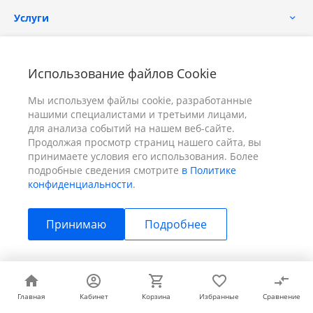
Услуги
Помощь
Использование файлов Cookie
Мы используем файлы cookie, разработанные
нашими специалистами и третьими лицами,
для анализа событий на нашем веб-сайте.
Продолжая просмотр страниц нашего сайта, вы
принимаете условия его использования. Более
+7 (391) 298-00-11
Заказать звонок
подробные сведения смотрите
в Политике
конфиденциальности
.
info@prizm.ru
Принимаю
Подробнее
г. Красноярск, пер. Телевизорный 9 "А" ООО "ПРИЗМ"
© 2026 ПРИЗМ, Все права защищены
Главная
Главная
Кабинет
Кабинет
Корзина
Корзина
Избранные
Избранные
Сравнение
Сравнение