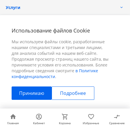
Услуги
Помощь
Использование файлов Cookie
Мы используем файлы cookie, разработанные
нашими специалистами и третьими лицами,
для анализа событий на нашем веб-сайте.
Продолжая просмотр страниц нашего сайта, вы
принимаете условия его использования. Более
+7 (391) 298-00-11
Заказать звонок
подробные сведения смотрите
в Политике
конфиденциальности
.
info@prizm.ru
Принимаю
Подробнее
г. Красноярск, пер. Телевизорный 9 "А" ООО "ПРИЗМ"
© 2026 ПРИЗМ, Все права защищены
Главная
Главная
Кабинет
Кабинет
Корзина
Корзина
Избранные
Избранные
Сравнение
Сравнение