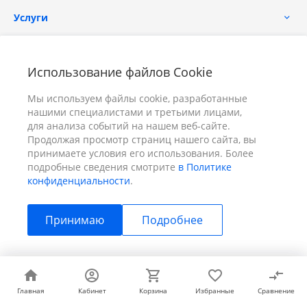
Услуги
Помощь
Использование файлов Cookie
Мы используем файлы cookie, разработанные
нашими специалистами и третьими лицами,
для анализа событий на нашем веб-сайте.
Продолжая просмотр страниц нашего сайта, вы
принимаете условия его использования. Более
+7 (391) 298-00-11
Заказать звонок
подробные сведения смотрите
в Политике
конфиденциальности
.
info@prizm.ru
Принимаю
Подробнее
г. Красноярск, пер. Телевизорный 9 "А" ООО "ПРИЗМ"
© 2026 ПРИЗМ, Все права защищены
Главная
Главная
Кабинет
Кабинет
Корзина
Корзина
Избранные
Избранные
Сравнение
Сравнение