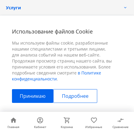
Услуги
Помощь
Использование файлов Cookie
Мы используем файлы cookie, разработанные
нашими специалистами и третьими лицами,
для анализа событий на нашем веб-сайте.
Продолжая просмотр страниц нашего сайта, вы
принимаете условия его использования. Более
+7 (391) 298-00-11
Заказать звонок
подробные сведения смотрите
в Политике
конфиденциальности
.
info@prizm.ru
Принимаю
Подробнее
г. Красноярск, пер. Телевизорный 9 "А" ООО "ПРИЗМ"
© 2026 ПРИЗМ, Все права защищены
Главная
Главная
Кабинет
Кабинет
Корзина
Корзина
Избранные
Избранные
Сравнение
Сравнение