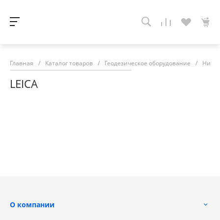
Главная
/
Каталог товаров
/
Геодезическое оборудование
/
Ниве
LEICA
О компании