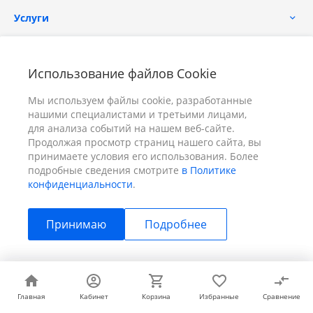
Услуги
Помощь
Использование файлов Cookie
Мы используем файлы cookie, разработанные
нашими специалистами и третьими лицами,
для анализа событий на нашем веб-сайте.
Продолжая просмотр страниц нашего сайта, вы
принимаете условия его использования. Более
+7 (391) 298-00-11
Заказать звонок
подробные сведения смотрите
в Политике
конфиденциальности
.
info@prizm.ru
Принимаю
Подробнее
г. Красноярск, пер. Телевизорный 9 "А" ООО "ПРИЗМ"
© 2026 ПРИЗМ, Все права защищены
Главная
Главная
Кабинет
Кабинет
Корзина
Корзина
Избранные
Избранные
Сравнение
Сравнение