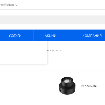
info@prizm.ru
ециалистами и
те. Продолжая
его использования.
УСЛУГИ
АКЦИИ
КОМПАНИЯ
енциальности
.
реды
/
Тепловизоры
/
Аксессуары
HIKMICRO