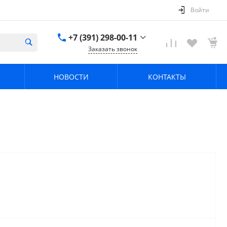
Войти
+7 (391) 298-00-11
Заказать звонок
+7 (391) 298-00-11
НОВОСТИ
КОНТАКТЫ
г. Красноярск, пер.
Телевизорный 9 "А"
ООО "ПРИЗМ"
Пн-Пт: 8:30-17:30 Cб-
Вс: Выходной
info@prizm.ru