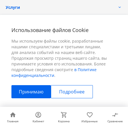
Услуги
Помощь
Использование файлов Cookie
Мы используем файлы cookie, разработанные
нашими специалистами и третьими лицами,
для анализа событий на нашем веб-сайте.
Продолжая просмотр страниц нашего сайта, вы
принимаете условия его использования. Более
+7 (391) 298-00-11
Заказать звонок
подробные сведения смотрите
в Политике
конфиденциальности
.
info@prizm.ru
Принимаю
Подробнее
г. Красноярск, пер. Телевизорный 9 "А" ООО "ПРИЗМ"
© 2026 ПРИЗМ, Все права защищены
Главная
Главная
Кабинет
Кабинет
Корзина
Корзина
Избранные
Избранные
Сравнение
Сравнение