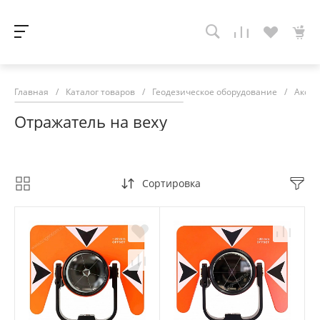
Главная
/
Каталог товаров
/
Геодезическое оборудование
/
Аксес
Отражатель на веху
Сортировка