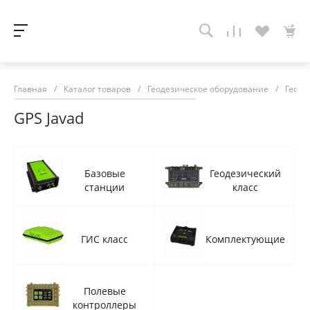
Главная
/
Каталог товаров
/
Геодезическое оборудование
/
Геоде
GPS Javad
Базовые
Геодезический
станции
класс
ГИС класс
Комплектующие
Полевые
контроллеры