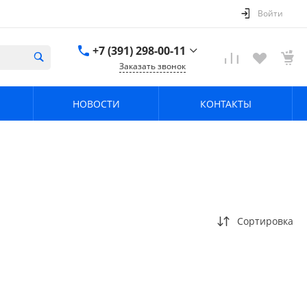
Войти
+7 (391) 298-00-11
Заказать звонок
+7 (391) 298-00-11
НОВОСТИ
КОНТАКТЫ
г. Красноярск, пер.
Телевизорный 9 "А"
ООО "ПРИЗМ"
Пн-Пт: 8:30-17:30 Cб-
Вс: Выходной
info@prizm.ru
Сортировка