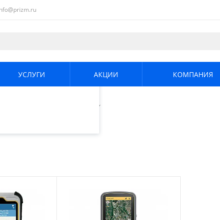
info@prizm.ru
ециалистами и
те. Продолжая
его использования.
УСЛУГИ
АКЦИИ
КОМПАНИЯ
енциальности
.
евые контроллеры
/
SOUTH