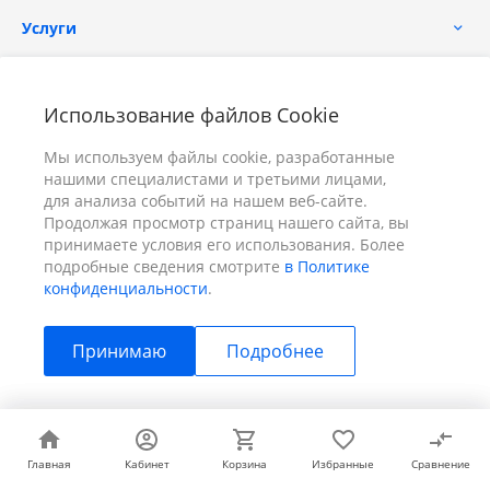
Услуги
Помощь
Использование файлов Cookie
Мы используем файлы cookie, разработанные
нашими специалистами и третьими лицами,
для анализа событий на нашем веб-сайте.
Продолжая просмотр страниц нашего сайта, вы
принимаете условия его использования. Более
+7 (391) 298-00-11
Заказать звонок
подробные сведения смотрите
в Политике
конфиденциальности
.
info@prizm.ru
Принимаю
Подробнее
г. Красноярск, пер. Телевизорный 9 "А" ООО "ПРИЗМ"
© 2026 ПРИЗМ, Все права защищены
Главная
Главная
Кабинет
Кабинет
Корзина
Корзина
Избранные
Избранные
Сравнение
Сравнение