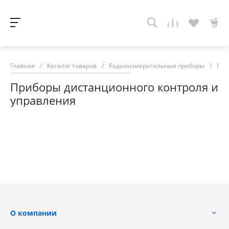
Главная
/
Каталог товаров
/
Радиоизмерительные приборы
/
При
Приборы дистанционного контроля и
управления
О компании