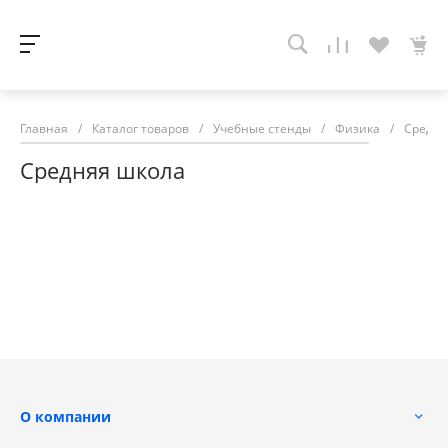
Главная
/
Каталог товаров
/
Учебные стенды
/
Физика
/
Средня
Средняя школа
О компании