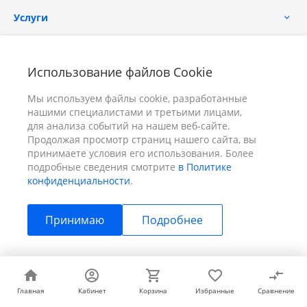
Услуги
Помощь
Использование файлов Cookie
Мы используем файлы cookie, разработанные
нашими специалистами и третьими лицами,
для анализа событий на нашем веб-сайте.
Продолжая просмотр страниц нашего сайта, вы
принимаете условия его использования. Более
+7 (391) 298-00-11
Заказать звонок
подробные сведения смотрите
в Политике
конфиденциальности
.
info@prizm.ru
Принимаю
Подробнее
г. Красноярск, пер. Телевизорный 9 "А" ООО "ПРИЗМ"
© 2026 ПРИЗМ, Все права защищены
Главная
Главная
Кабинет
Кабинет
Корзина
Корзина
Избранные
Избранные
Сравнение
Сравнение