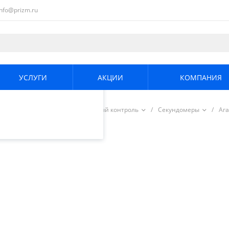
info@prizm.ru
ециалистами и
те. Продолжая
его использования.
УСЛУГИ
АКЦИИ
КОМПАНИЯ
енциальности
.
е и охрана труда
/
Визуальный контроль
/
Секундомеры
/
Ага