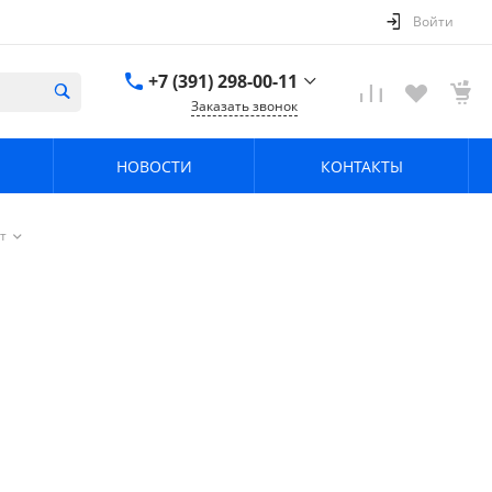
Войти
+7 (391) 298-00-11
Заказать звонок
+7 (391) 298-00-11
НОВОСТИ
КОНТАКТЫ
г. Красноярск, пер.
Телевизорный 9 "А"
ООО "ПРИЗМ"
Пн-Пт: 8:30-17:30 Cб-
т
Вс: Выходной
info@prizm.ru