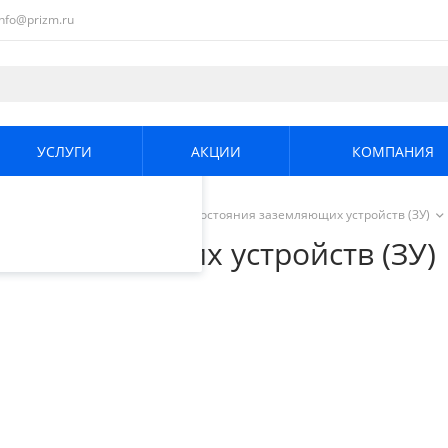
info@prizm.ru
ециалистами и
те. Продолжая
его использования.
УСЛУГИ
АКЦИИ
КОМПАНИЯ
енциальности
.
ргетики
/
Приборы контроля состояния заземляющих устройств (ЗУ)
 заземляющих устройств (ЗУ)