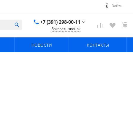
Войти
+7 (391) 298-00-11
Заказать звонок
+7 (391) 298-00-11
НОВОСТИ
КОНТАКТЫ
г. Красноярск, пер.
Телевизорный 9 "А"
ООО "ПРИЗМ"
Пн-Пт: 8:30-17:30 Cб-
Вс: Выходной
info@prizm.ru