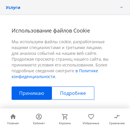
Услуги
Помощь
Использование файлов Cookie
Мы используем файлы cookie, разработанные
нашими специалистами и третьими лицами,
для анализа событий на нашем веб-сайте.
Продолжая просмотр страниц нашего сайта, вы
принимаете условия его использования. Более
+7 (391) 298-00-11
Заказать звонок
подробные сведения смотрите
в Политике
конфиденциальности
.
info@prizm.ru
Принимаю
Подробнее
г. Красноярск, пер. Телевизорный 9 "А" ООО "ПРИЗМ"
© 2026 ПРИЗМ, Все права защищены
Главная
Главная
Кабинет
Кабинет
Корзина
Корзина
Избранные
Избранные
Сравнение
Сравнение