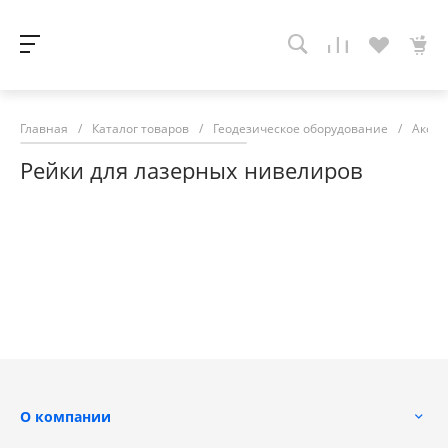
Главная
/
Каталог товаров
/
Геодезическое оборудование
/
Аксес
Рейки для лазерных нивелиров
О компании