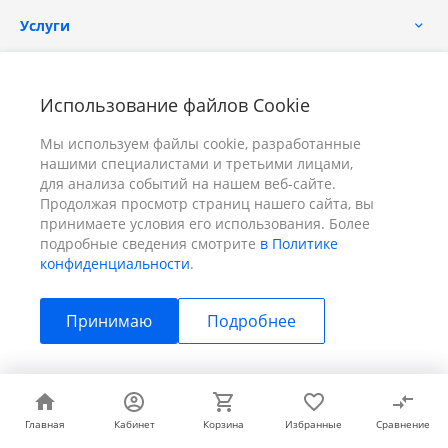
Услуги
Помощь
Использование файлов Cookie
Мы используем файлы cookie, разработанные
нашими специалистами и третьими лицами,
для анализа событий на нашем веб-сайте.
Продолжая просмотр страниц нашего сайта, вы
принимаете условия его использования. Более
+7 (391) 298-00-11
Заказать звонок
подробные сведения смотрите
в Политике
конфиденциальности
.
info@prizm.ru
Принимаю
Подробнее
г. Красноярск, пер. Телевизорный 9 "А" ООО "ПРИЗМ"
© 2026 ПРИЗМ, Все права защищены
Главная
Главная
Кабинет
Кабинет
Корзина
Корзина
Избранные
Избранные
Сравнение
Сравнение