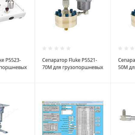
ke P5523-
Сепаратор Fluke P5521-
Сепара
опоршневых
70M для грузопоршневых
50M дл
манометров
маном