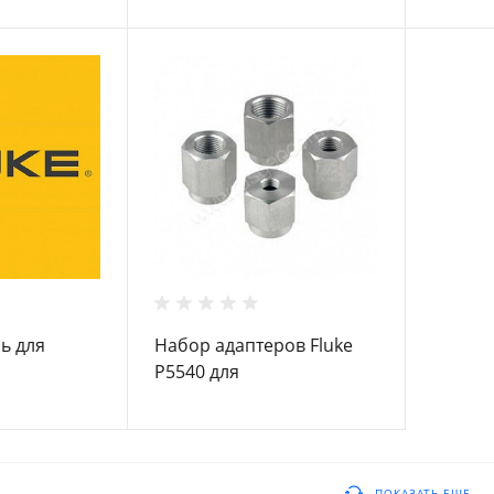
манометров
маном
ь для
Набор адаптеров Fluke
P5540 для
давления
грузопоршневых
ITCH-E-DWT
манометров
ПОКАЗАТЬ ЕЩЕ