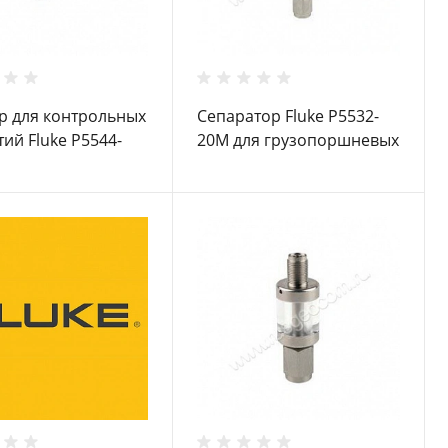
р для контрольных
Сепаратор Fluke P5532-
тий Fluke P5544-
20M для грузопоршневых
я грузопоршневых
манометров
етров