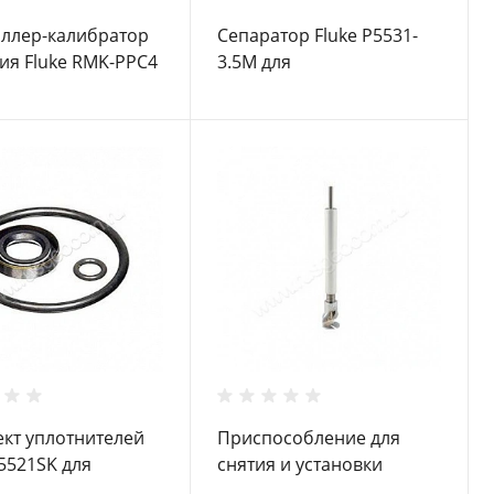
ллер-калибратор
Сепаратор Fluke P5531-
ия Fluke RMK-PPC4
3.5M для
грузопоршневых
манометров
кт уплотнителей
Приспособление для
P5521SK для
снятия и установки
поршневых
стрелок грузопоршневых