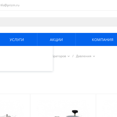
info@prizm.ru
ециалистами и
те. Продолжая
его использования.
УСЛУГИ
АКЦИИ
КОМПАНИЯ
енциальности
.
уары для приборов
/
Для калибраторов
/
Давления