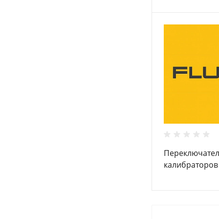
Переключател
калибраторов
измерителей 
Fluke FOOTSW