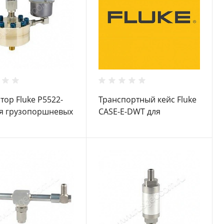
тор Fluke P5522-
Транспортный кейс Fluke
я грузопоршневых
CASE-E-DWT для
етров
грузопоршневых
манометров