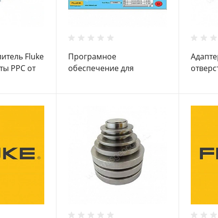
итель Fluke
Програмное
Адапте
ты PPC от
обеспечение для
отверс
знений
калибровки Fluke
STD дл
PRESSCAL
маном