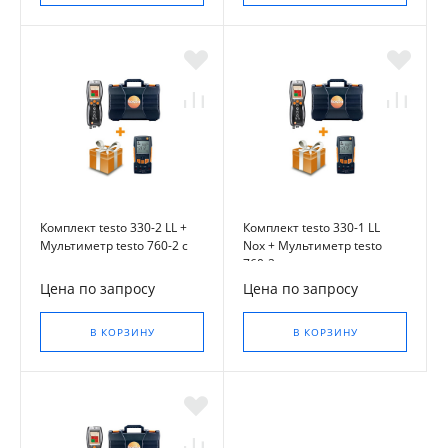
Комплект testo 330-2 LL +
Комплект testo 330-1 LL
Мультиметр testo 760-2 с
Nox + Мультиметр testo
магнитным креплением
760-2 с магнитным
креплением
Цена по запросу
Цена по запросу
В КОРЗИНУ
В КОРЗИНУ