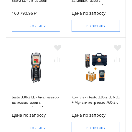
330-2 LL - с Bluetooth
дымовых газов с
сенсорами Longlife
160 790.96 ₽
Цена по запросу
В КОРЗИНУ
В КОРЗИНУ
testo 330-2 LL - Анализатор
Комплект testo 330-2 LL NOx
дымовых газов с
+ Мультиметр testo 760-2 с
сенсорами Longlife и
магнитным креплением
встроенной функцией
Цена по запросу
Цена по запросу
обнуления газовых
сенсоров и тяги
В КОРЗИНУ
В КОРЗИНУ