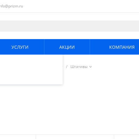
info@prizm.ru
ециалистами и
те. Продолжая
его использования.
УСЛУГИ
АКЦИИ
КОМПАНИЯ
енциальности
.
ерные уровни
/
Аксессуары
/
Штативы