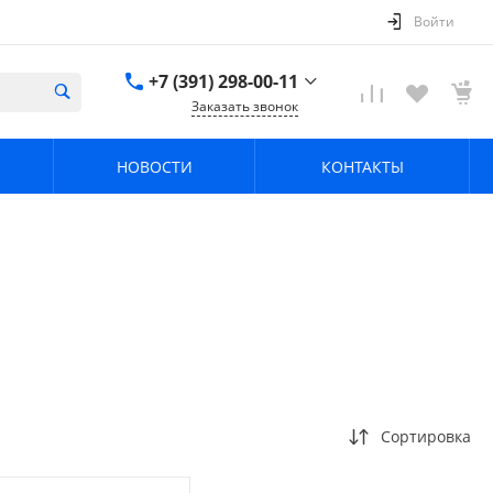
Войти
+7 (391) 298-00-11
Заказать звонок
+7 (391) 298-00-11
НОВОСТИ
КОНТАКТЫ
г. Красноярск, пер.
Телевизорный 9 "А"
ООО "ПРИЗМ"
Пн-Пт: 8:30-17:30 Cб-
Вс: Выходной
info@prizm.ru
Сортировка