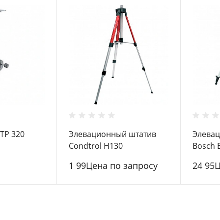
TP 320
Элевационный штатив
Элева
Condtrol H130
Bosch 
(0.601.
1 99Цена по запросу
24 95