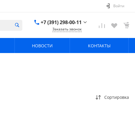
Войти
+7 (391) 298-00-11
Заказать звонок
+7 (391) 298-00-11
НОВОСТИ
КОНТАКТЫ
г. Красноярск, пер.
Телевизорный 9 "А"
ООО "ПРИЗМ"
Пн-Пт: 8:30-17:30 Cб-
Вс: Выходной
info@prizm.ru
Сортировка