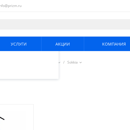
info@prizm.ru
ециалистами и
те. Продолжая
его использования.
УСЛУГИ
АКЦИИ
КОМПАНИЯ
енциальности
.
ессуары
/
Биподы и триподы
/
Sokkia