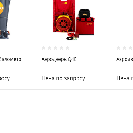
балометр
Аэродверь Q4E
Аэродв
росу
Цена по запросу
Цена 