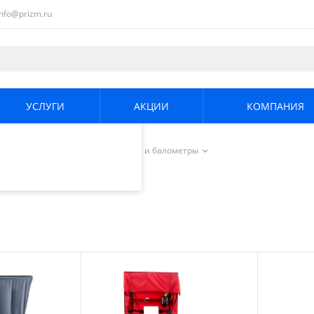
info@prizm.ru
ециалистами и
те. Продолжая
его использования.
УСЛУГИ
АКЦИИ
КОМПАНИЯ
енциальности
.
е и охрана труда
/
Аэродвери и балометры