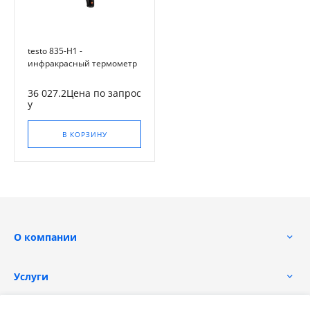
testo 835-H1 -
инфракрасный термометр
с интегрированным
модулем влажности
36 027.2Цена по запрос
у
В КОРЗИНУ
О компании
Услуги