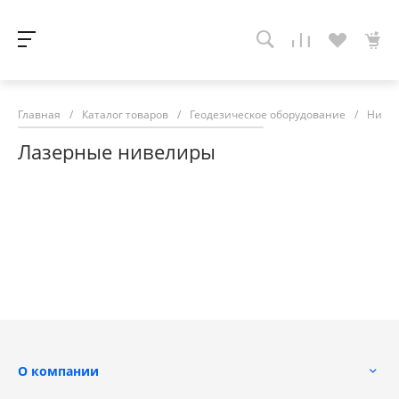
Главная
/
Каталог товаров
/
Геодезическое оборудование
/
Ниве
Лазерные нивелиры
О компании