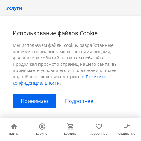
Услуги
Помощь
Использование файлов Cookie
Мы используем файлы cookie, разработанные
нашими специалистами и третьими лицами,
для анализа событий на нашем веб-сайте.
Продолжая просмотр страниц нашего сайта, вы
принимаете условия его использования. Более
+7 (391) 298-00-11
Заказать звонок
подробные сведения смотрите
в Политике
конфиденциальности
.
info@prizm.ru
Принимаю
Подробнее
г. Красноярск, пер. Телевизорный 9 "А" ООО "ПРИЗМ"
© 2026 ПРИЗМ, Все права защищены
Главная
Главная
Кабинет
Кабинет
Корзина
Корзина
Избранные
Избранные
Сравнение
Сравнение