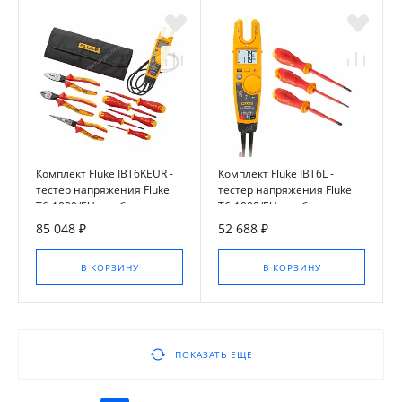
Комплект Fluke IBT6KEUR -
Комплект Fluke IBT6L -
тестер напряжения Fluke
тестер напряжения Fluke
T6-1000/EU с набором
T6-1000/EU с набором
инструментов
отвёрток
85 048 ₽
52 688 ₽
В КОРЗИНУ
В КОРЗИНУ
ПОКАЗАТЬ ЕЩЕ