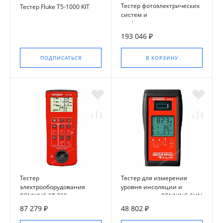
Тестер фотоэлектрических
Тестер Fluke T5-1000 KIT
систем и
графопостроитель
BENNING PV 2
193 046 ₽
ПОДПИСАТЬСЯ
В КОРЗИНУ
Тестер
Тестер для измерения
электрооборудования
уровня инсоляции и
BENNING ST 725
температуры BENNING SUN
2
87 279 ₽
48 802 ₽