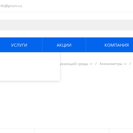
info@prizm.ru
ециалистами и
те. Продолжая
его использования.
УСЛУГИ
АКЦИИ
КОМПАНИЯ
енциальности
.
/
Измерители параметров окружающей среды
/
Анемометры
/