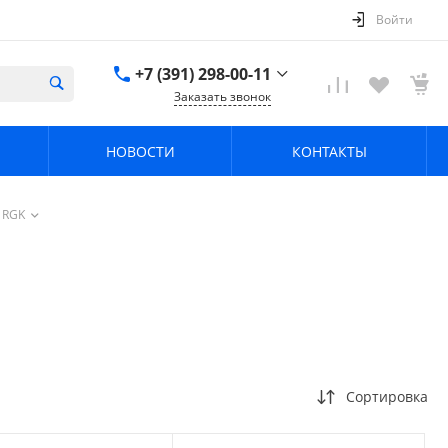
Войти
+7 (391) 298-00-11
Заказать звонок
+7 (391) 298-00-11
НОВОСТИ
КОНТАКТЫ
г. Красноярск, пер.
Телевизорный 9 "А"
ООО "ПРИЗМ"
Пн-Пт: 8:30-17:30 Cб-
RGK
Вс: Выходной
info@prizm.ru
Сортировка