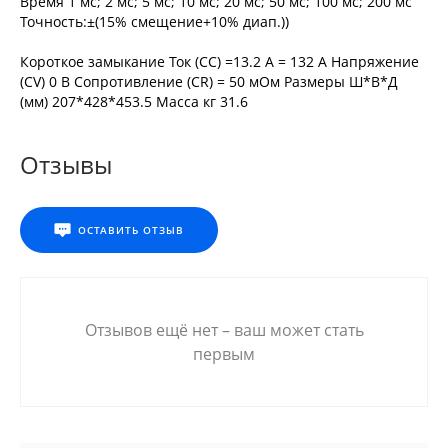
Время 1 мс; 2 мс; 5 мс; 10 мс; 20 мс; 50 мс; 100 мс; 200 мс
Точность:±(15% смещение+10% диап.))
Короткое замыкание Ток (CC) =13.2 A = 132 A Напряжение
(CV) 0 В Сопротивление (CR) = 50 мОм Размеры Ш*В*Д
(мм) 207*428*453.5 Масса кг 31.6
Отзывы
ОСТАВИТЬ ОТЗЫВ
Отзывов ещё нет – ваш может стать
первым