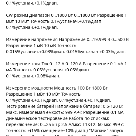
0.1%уст.знач.+0.1%диап.
CW режим Диапазон 0...1800 Вт 0...1800 Вт Разрешение 1
мВт 10 мВт Точность 0.1%уст.знач.+0.1%диап.
0.1%уст.знач.+0.1%диап.
Измерение напряжения Напряжение 0...19.999 В 0...500 В
Разрешение 1 мВ 10 мВ Точность
0.015%уст.знач.+0.03%диап. 0.015%уст.знач.+0.03%диап.
Измерение тока Ток 0...12 A 0..120 A Разрешение 0.1 мА 1
мA Точность 0.05%уст.знач.+0.05%диап.
0.1%уст.знач.+0.08%диап.
Измерение мощности Мощность 100 Вт 1800 Вт
Разрешение 1 мВт 10 мВт Точность
0.1%уст.знач.+0.1%диап. 0.1%уст.знач.+0.1%диап.
Тестирование батарей Напряжение батареи: 0.5-120 В;
Макс. измеряемая емкость: 999 А•ч; Разрешение 0.1 мА
Динамическое тестирование Работа по спискам:
переключение: 0...25 кГц; 2.5 A/мкс; T1&T2: 60 мкс-999 с;
точность: ±(15% смещение+10% диап.) "Мягкий" запуск